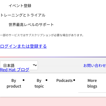
イベント登録
トレーニングとトライアル
世界最高レベルのサポート
一部のサービスではサブスクリプションが必要な場合があります。
ログインまたは登録する
ペ
お問い合わせ
Red Hat ブログ
ー
ジ
By
By
Podcasts
More
の
product
topic
blogs
言
語
を