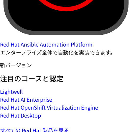
Red Hat Ansible Automation Platform
エンタープライズ全体で自動化を実装できます。
新バージョン
注目のコースと認定
Lightwell
Red Hat AI Enterprise
Red Hat OpenShift Virtualization Engine
Red Hat Desktop
すべての Red Hat 製品を見る