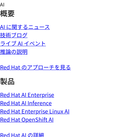
Skip
AI
to
概要
content
AI に関するニュース
技術ブログ
ライブ AI イベント
推論の説明
Red Hat のアプローチを見る
製品
Red Hat AI Enterprise
Red Hat AI Inference
Red Hat Enterprise Linux AI
Red Hat OpenShift AI
Red Hat AI の詳細