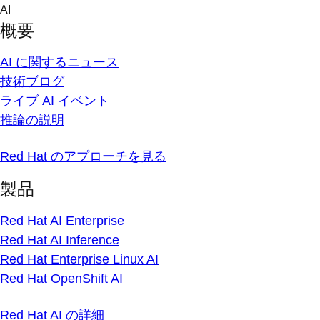
Skip
AI
to
概要
content
AI に関するニュース
技術ブログ
ライブ AI イベント
推論の説明
Red Hat のアプローチを見る
製品
Red Hat AI Enterprise
Red Hat AI Inference
Red Hat Enterprise Linux AI
Red Hat OpenShift AI
Red Hat AI の詳細