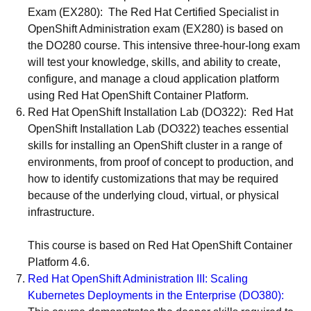
Exam
(
EX280
):
The Red Hat Certified Specialist in
OpenShift Administration exam (EX280) is based on
the DO280 course. This intensive three-hour-long exam
will test your knowledge, skills, and ability to create,
configure, and manage a cloud application platform
using Red Hat OpenShift Container Platform.
Red Hat OpenShift Installation Lab (DO322):
Red Hat
OpenShift Installation Lab (DO322) teaches essential
skills for installing an OpenShift cluster in a range of
environments, from proof of concept to production, and
how to identify customizations that may be required
because of the underlying cloud, virtual, or physical
infrastructure.
This course is based on Red Hat OpenShift Container
Platform 4.6.
Red Hat OpenShift Administration III: Scaling
Kubernetes Deployments in the Enterprise (
DO380
)
: