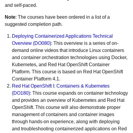
and self-paced.
Note
: The courses have been ordered in a list of a
suggested completion path.
Deploying Containerized Applications Technical
Overview
(
DO080
):
This overview is a series of on-
demand online videos that introduce Linux containers
and container orchestration technologies using Docker,
Kubernetes, and Red Hat OpenShift Container
Platform. This course is based on Red Hat OpenShift
Container Platform 4.1.
Red Hat OpenShift I: Containers & Kubernetes
(
DO180
):
This course expands on container technology
and provides an overview of Kubernetes and Red Hat
OpenShift. This course will also demonstrate proper
management of containers and container images
through hands-on experience, along with deploying
and troubleshooting containerized applications on Red