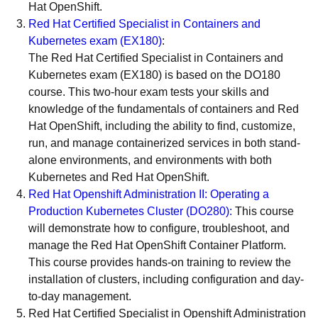
Hat OpenShift.
Red Hat Certified Specialist in Containers and
Kubernetes exam (EX180)
:
The Red Hat Certified Specialist in Containers and
Kubernetes exam (EX180) is based on the DO180
course. This two-hour exam tests your skills and
knowledge of the fundamentals of containers and Red
Hat OpenShift, including the ability to find, customize,
run, and manage containerized services in both stand-
alone environments, and environments with both
Kubernetes and Red Hat OpenShift.
Red Hat Openshift Administration II: Operating a
Production Kubernetes Cluster (
DO280
):
This course
will demonstrate how to configure, troubleshoot, and
manage the Red Hat OpenShift Container Platform.
This course provides hands-on training to review the
installation of clusters, including configuration and day-
to-day management.
Red Hat Certified Specialist in Openshift Administration