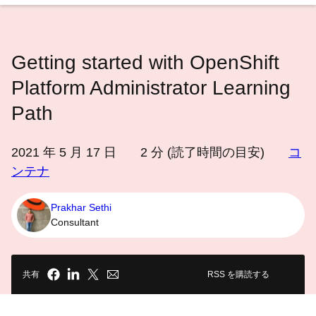
語
を
選
Getting started with OpenShift
択
し
Platform Administrator Learning
て
Path
く
だ
2021 年 5 月 17 日
2
分 (読了時間の目安)
コ
さ
ンテナ
い
Prakhar Sethi
Consultant
共有
RSS を購読する