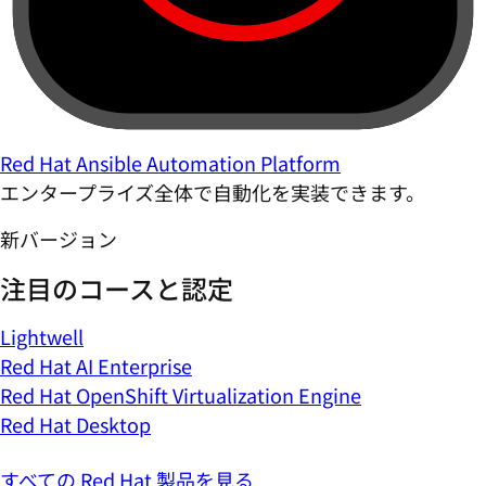
Red Hat Ansible Automation Platform
エンタープライズ全体で自動化を実装できます。
新バージョン
注目のコースと認定
Lightwell
Red Hat AI Enterprise
Red Hat OpenShift Virtualization Engine
Red Hat Desktop
すべての Red Hat 製品を見る