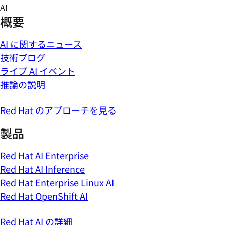
Skip
AI
to
概要
content
AI に関するニュース
技術ブログ
ライブ AI イベント
推論の説明
Red Hat のアプローチを見る
製品
Red Hat AI Enterprise
Red Hat AI Inference
Red Hat Enterprise Linux AI
Red Hat OpenShift AI
Red Hat AI の詳細