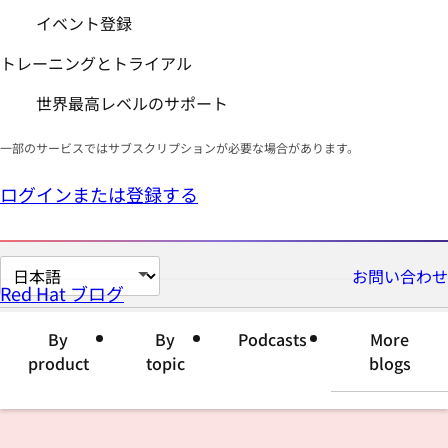
イベント登録
トレーニングとトライアル
世界最高レベルのサポート
一部のサービスではサブスクリプションが必要な場合があります。
ログインまたは登録する
ペ
お問い合わせ
Red Hat ブログ
ー
ジ
By
By
Podcasts
More
の
product
topic
blogs
言
語
を