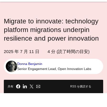
語
を
選
Migrate to innovate: technology
択
し
platform migrations underpin
て
resilience and power innovation
く
だ
2025 年 7 月 11 日
4
分 (読了時間の目安)
さ
い
Donna Benjamin
Senior Engagement Lead, Open Innovation Labs
共有
RSS を購読する