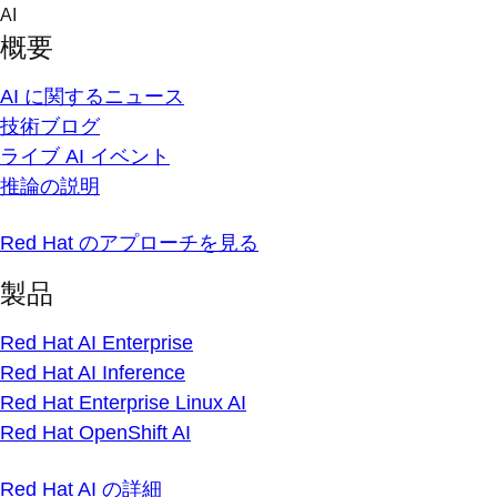
Skip
AI
to
概要
content
AI に関するニュース
技術ブログ
ライブ AI イベント
推論の説明
Red Hat のアプローチを見る
製品
Red Hat AI Enterprise
Red Hat AI Inference
Red Hat Enterprise Linux AI
Red Hat OpenShift AI
Red Hat AI の詳細