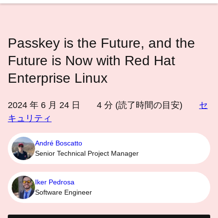
語
を
選
Passkey is the Future, and the
択
し
Future is Now with Red Hat
て
Enterprise Linux
く
だ
2024 年 6 月 24 日
4
分 (読了時間の目安)
セ
さ
キュリティ
い
André Boscatto
Senior Technical Project Manager
Iker Pedrosa
Software Engineer