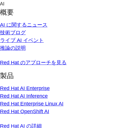
Skip
AI
to
概要
content
AI に関するニュース
技術ブログ
ライブ AI イベント
推論の説明
Red Hat のアプローチを見る
製品
Red Hat AI Enterprise
Red Hat AI Inference
Red Hat Enterprise Linux AI
Red Hat OpenShift AI
Red Hat AI の詳細