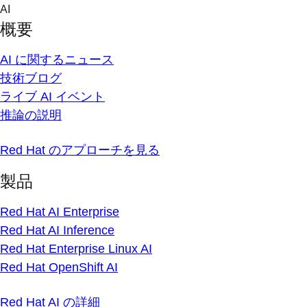
Skip
AI
to
概要
content
AI に関するニュース
技術ブログ
ライブ AI イベント
推論の説明
Red Hat のアプローチを見る
製品
Red Hat AI Enterprise
Red Hat AI Inference
Red Hat Enterprise Linux AI
Red Hat OpenShift AI
Red Hat AI の詳細