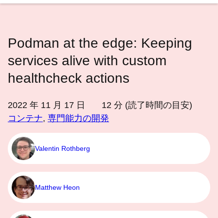
語
を
選
Podman at the edge: Keeping
択
し
services alive with custom
て
healthcheck actions
く
だ
2022 年 11 月 17 日
12
分 (読了時間の目安)
さ
コンテナ
,
専門能力の開発
い
Valentin Rothberg
Matthew Heon