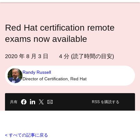
語
を
選
Red Hat certification remote
択
し
exams now available
て
く
2020 年 8 月 3 日
4
分 (読了時間の目安)
だ
さ
Randy Russell
い
Director of Certification, Red Hat
共有
RSS を購読する
すべての記事に戻る