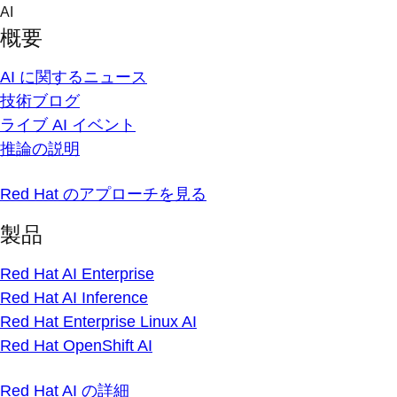
Skip
AI
to
概要
content
AI に関するニュース
技術ブログ
ライブ AI イベント
推論の説明
Red Hat のアプローチを見る
製品
Red Hat AI Enterprise
Red Hat AI Inference
Red Hat Enterprise Linux AI
Red Hat OpenShift AI
Red Hat AI の詳細