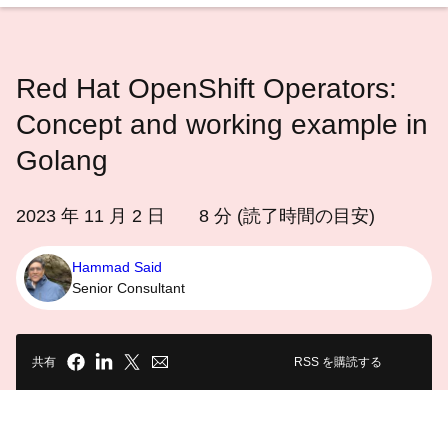
語
を
選
Red Hat OpenShift Operators:
択
し
Concept and working example in
て
Golang
く
だ
2023 年 11 月 2 日
8
分 (読了時間の目安)
さ
い
Hammad Said
Senior Consultant
共有
RSS を購読する