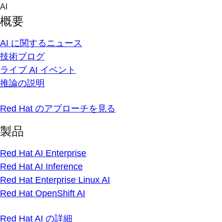
Skip
AI
to
概要
content
AI に関するニュース
技術ブログ
ライブ AI イベント
推論の説明
Red Hat のアプローチを見る
製品
Red Hat AI Enterprise
Red Hat AI Inference
Red Hat Enterprise Linux AI
Red Hat OpenShift AI
Red Hat AI の詳細