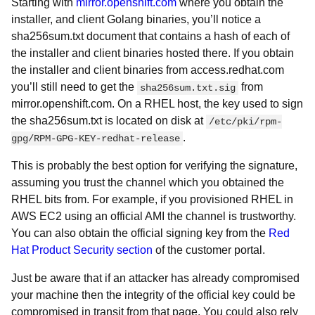
Starting with
mirror.openshift.com
where you obtain the
installer, and client Golang binaries, you’ll notice a
sha256sum.txt document that contains a hash of each of
the installer and client binaries hosted there. If you obtain
the installer and client binaries from access.redhat.com
you’ll still need to get the
from
sha256sum.txt.sig
mirror.openshift.com. On a RHEL host, the key used to sign
the sha256sum.txt is located on disk at
/etc/pki/rpm-
.
gpg/RPM-GPG-KEY-redhat-release
This is probably the best option for verifying the signature,
assuming you trust the channel which you obtained the
RHEL bits from. For example, if you provisioned RHEL in
AWS EC2 using an official AMI the channel is trustworthy.
You can also obtain the official signing key from the
Red
Hat Product Security section
of the customer portal.
Just be aware that if an attacker has already compromised
your machine then the integrity of the official key could be
compromised in transit from that page. You could also rely