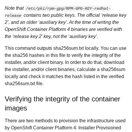
Note that
/etc/pki/rpm-gpg/RPM-GPG-KEY-redhat-
contains two public keys. The official ‘release key
release
2’, and an older ‘auxiliary key’. At the time of writing the
OpenShift Container Platform 4 binaries are verified with
the ‘release key 2’ key, not the ‘auxiliary key’.
This command outputs sha256sum.txt locally. You can use
the sha256 hashes in this file to verify the integrity of the
installer, and/or client binary. In order to do that, download
the installer, and/or client binaries, calculate a sha256sum
locally and check it matches the hash listed in the verified
sha256sum.txt file.
Verifying the integrity of the container
images
There are two methods to provision the infrastructure used
by OpenShift Container Platform 4: Installer Provisioned