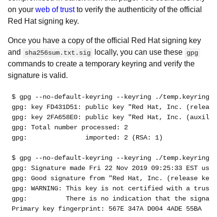
on your
web of trust
to verify the authenticity of the official
Red Hat signing key.
Once you have a copy of the official Red Hat signing key
and
locally, you can use these
sha256sum.txt.sig
gpg
commands to create a temporary keyring and verify the
signature is valid.
$ gpg --no-default-keyring --keyring ./temp.keyring -
gpg: key FD431D51: public key "Red Hat, Inc. (release
gpg: key 2FA658E0: public key "Red Hat, Inc. (auxilia
gpg: Total number processed: 2
gpg:               imported: 2 (RSA: 1)
$ gpg --no-default-keyring --keyring ./temp.keyring -
gpg: Signature made Fri 22 Nov 2019 09:25:33 EST usin
gpg: Good signature from "Red Hat, Inc. (release key 
gpg: WARNING: This key is not certified with a truste
gpg:          There is no indication that the signatu
Primary key fingerprint: 567E 347A D004 4ADE 55BA  8A