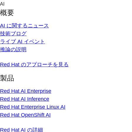
Skip
AI
to
概要
content
AI に関するニュース
技術ブログ
ライブ AI イベント
推論の説明
Red Hat のアプローチを見る
製品
Red Hat AI Enterprise
Red Hat AI Inference
Red Hat Enterprise Linux AI
Red Hat OpenShift AI
Red Hat AI の詳細