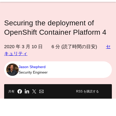
語
を
選
Securing the deployment of
択
し
OpenShift Container Platform 4
て
く
2020 年 3 月 10 日
6
分 (読了時間の目安)
セ
だ
キュリティ
さ
い
Jason Shepherd
Security Engineer
共有
RSS を購読する