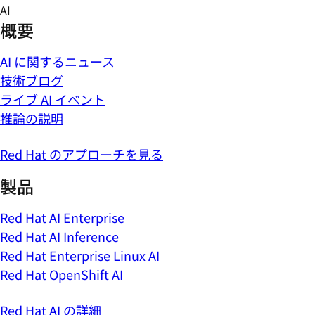
Skip
AI
to
概要
content
AI に関するニュース
技術ブログ
ライブ AI イベント
推論の説明
Red Hat のアプローチを見る
製品
Red Hat AI Enterprise
Red Hat AI Inference
Red Hat Enterprise Linux AI
Red Hat OpenShift AI
Red Hat AI の詳細