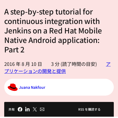
選
A step-by-step tutorial for
択
し
continuous integration with
て
Jenkins on a Red Hat Mobile
く
Native Android application:
だ
さ
Part 2
い
2016 年 8 月 10 日
3
分 (読了時間の目安)
ア
プリケーションの開発と提供
Juana Nakfour
共有
RSS を購読する