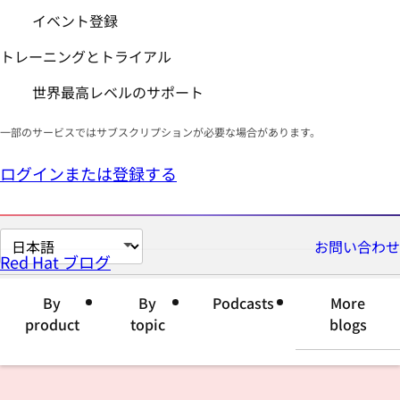
イベント登録
トレーニングとトライアル
世界最高レベルのサポート
一部のサービスではサブスクリプションが必要な場合があります。
ログインまたは登録する
ペ
お問い合わせ
Red Hat ブログ
ー
ジ
By
By
Podcasts
More
の
product
topic
blogs
言
語
を