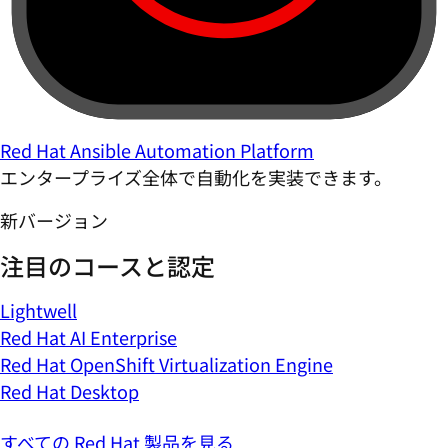
Red Hat Ansible Automation Platform
エンタープライズ全体で自動化を実装できます。
新バージョン
注目のコースと認定
Lightwell
Red Hat AI Enterprise
Red Hat OpenShift Virtualization Engine
Red Hat Desktop
すべての Red Hat 製品を見る