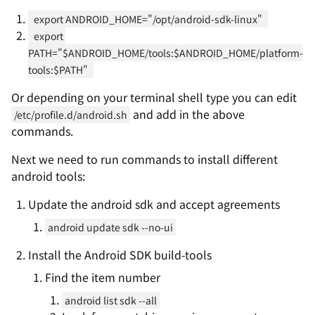
export ANDROID_HOME="/opt/android-sdk-linux"
export 
PATH="$ANDROID_HOME/tools:$ANDROID_HOME/platform-
tools:$PATH"
Or depending on your terminal shell type you can edit
and add in the above
/etc/profile.d/android.sh
commands.
Next we need to run commands to install different
android tools:
Update the android sdk and accept agreements
android update sdk --no-ui
Install the Android SDK build-tools
Find the item number
android list sdk --all