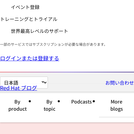
イベント登録
トレーニングとトライアル
世界最高レベルのサポート
一部のサービスではサブスクリプションが必要な場合があります。
ログインまたは登録する
ペ
お問い合わせ
Red Hat ブログ
ー
ジ
By
By
Podcasts
More
の
product
topic
blogs
言
語
を