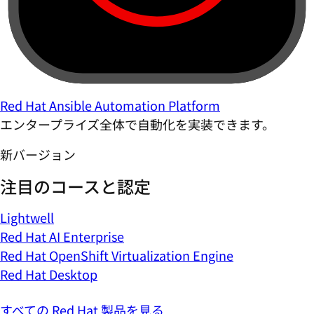
Red Hat Ansible Automation Platform
エンタープライズ全体で自動化を実装できます。
新バージョン
注目のコースと認定
Lightwell
Red Hat AI Enterprise
Red Hat OpenShift Virtualization Engine
Red Hat Desktop
すべての Red Hat 製品を見る