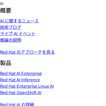
Skip
AI
to
概要
content
AI に関するニュース
技術ブログ
ライブ AI イベント
推論の説明
Red Hat のアプローチを見る
製品
Red Hat AI Enterprise
Red Hat AI Inference
Red Hat Enterprise Linux AI
Red Hat OpenShift AI
Red Hat AI の詳細