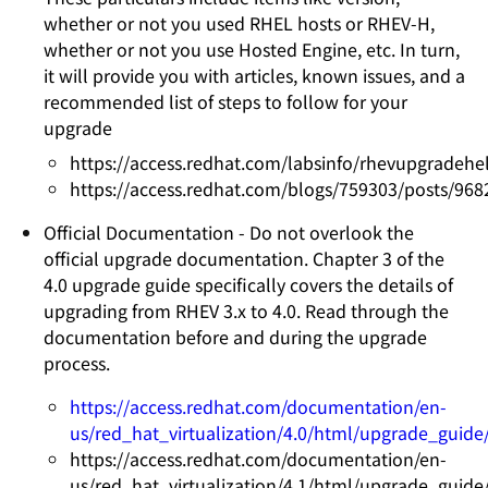
whether or not you used RHEL hosts or RHEV-H,
whether or not you use Hosted Engine, etc. In turn,
it will provide you with articles, known issues, and a
recommended list of steps to follow for your
upgrade
https://access.redhat.com/labsinfo/rhevupgradehe
https://access.redhat.com/blogs/759303/posts/968
Official Documentation - Do not overlook the
official upgrade documentation. Chapter 3 of the
4.0 upgrade guide specifically covers the details of
upgrading from RHEV 3.x to 4.0. Read through the
documentation before and during the upgrade
process.
https://access.redhat.com/documentation/en-
us/red_hat_virtualization/4.0/html/upgrade_guide
https://access.redhat.com/documentation/en-
us/red_hat_virtualization/4.1/html/upgrade_guide