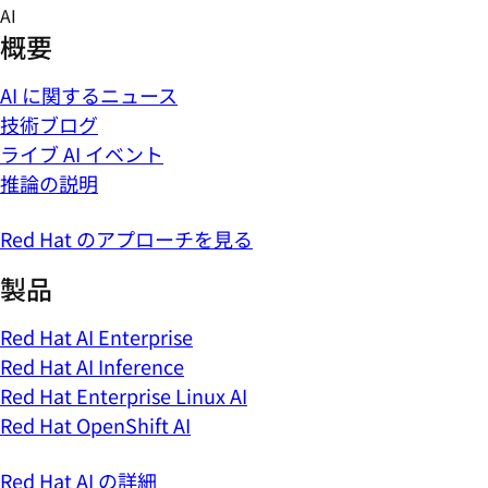
Skip
AI
to
概要
content
AI に関するニュース
技術ブログ
ライブ AI イベント
推論の説明
Red Hat のアプローチを見る
製品
Red Hat AI Enterprise
Red Hat AI Inference
Red Hat Enterprise Linux AI
Red Hat OpenShift AI
Red Hat AI の詳細