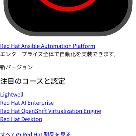
Red Hat Ansible Automation Platform
エンタープライズ全体で自動化を実装できます。
新バージョン
注目のコースと認定
Lightwell
Red Hat AI Enterprise
Red Hat OpenShift Virtualization Engine
Red Hat Desktop
すべての Red Hat 製品を見る