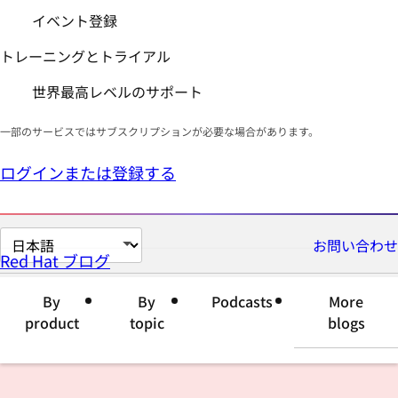
イベント登録
トレーニングとトライアル
世界最高レベルのサポート
一部のサービスではサブスクリプションが必要な場合があります。
ログインまたは登録する
ペ
お問い合わせ
Red Hat ブログ
ー
ジ
By
By
Podcasts
More
の
product
topic
blogs
言
語
を