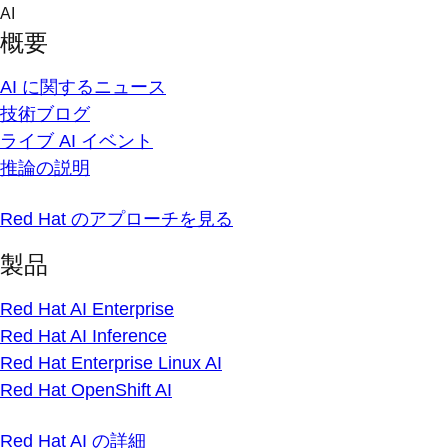
Skip
AI
to
概要
content
AI に関するニュース
技術ブログ
ライブ AI イベント
推論の説明
Red Hat のアプローチを見る
製品
Red Hat AI Enterprise
Red Hat AI Inference
Red Hat Enterprise Linux AI
Red Hat OpenShift AI
Red Hat AI の詳細