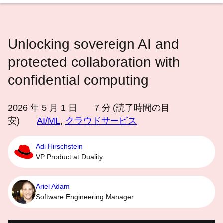
語
を
選
Unlocking sovereign AI and
択
し
protected collaboration with
て
confidential computing
く
だ
2026 年 5 月 1 日
7
分 (読了時間の目
さ
安)
AI/ML
,
クラウドサービス
い
Adi Hirschstein
VP Product at Duality
Ariel Adam
Software Engineering Manager