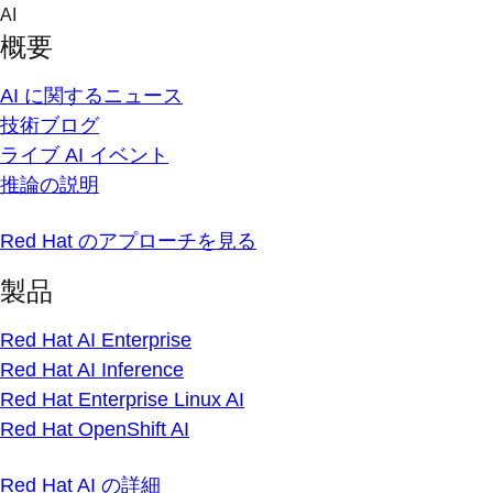
Skip
AI
to
概要
content
AI に関するニュース
技術ブログ
ライブ AI イベント
推論の説明
Red Hat のアプローチを見る
製品
Red Hat AI Enterprise
Red Hat AI Inference
Red Hat Enterprise Linux AI
Red Hat OpenShift AI
Red Hat AI の詳細