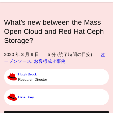
語
を
選
What’s new between the Mass
択
し
Open Cloud and Red Hat Ceph
て
Storage?
く
だ
2020 年 3 月 9 日
5
分 (読了時間の目安)
オ
さ
ープンソース
,
お客様成功事例
い
Hugh Brock
Research Director
Pete Brey