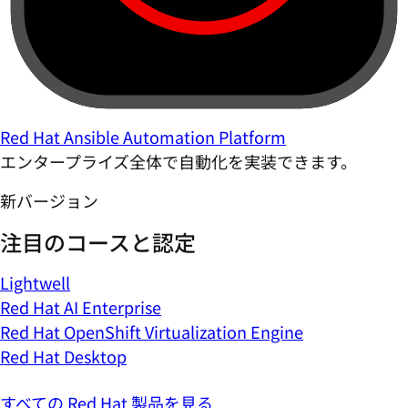
Red Hat Ansible Automation Platform
エンタープライズ全体で自動化を実装できます。
新バージョン
注目のコースと認定
Lightwell
Red Hat AI Enterprise
Red Hat OpenShift Virtualization Engine
Red Hat Desktop
すべての Red Hat 製品を見る