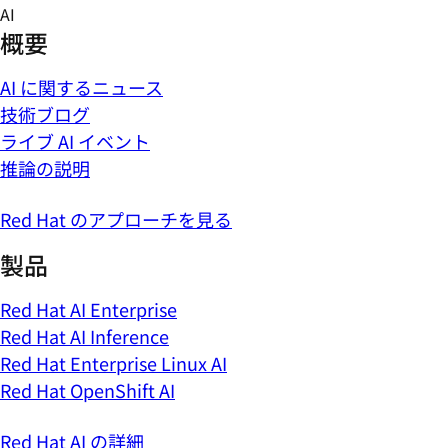
Skip
AI
to
概要
content
AI に関するニュース
技術ブログ
ライブ AI イベント
推論の説明
Red Hat のアプローチを見る
製品
Red Hat AI Enterprise
Red Hat AI Inference
Red Hat Enterprise Linux AI
Red Hat OpenShift AI
Red Hat AI の詳細