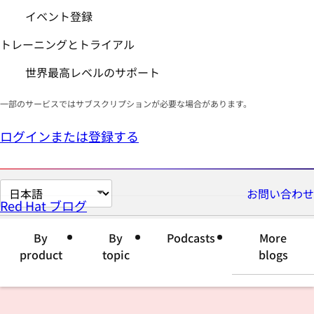
イベント登録
トレーニングとトライアル
世界最高レベルのサポート
一部のサービスではサブスクリプションが必要な場合があります。
ログインまたは登録する
ペ
お問い合わせ
Red Hat ブログ
ー
ジ
By
By
Podcasts
More
の
product
topic
blogs
言
語
を