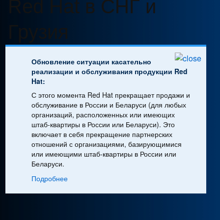
Грузия
択
し
て
く
Обновление ситуации касательно
реализации и обслуживания продукции Red
だ
Hat:
さ
い
С этого момента Red Hat прекращает продажи и
обслуживание в России и Беларуси (для любых
организаций, расположенных или имеющих
штаб-квартиры в России или Беларуси). Это
включает в себя прекращение партнерских
отношений с организациями, базирующимися
или имеющими штаб-квартиры в России или
Беларуси.
Подробнее