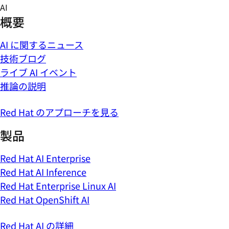
Skip
AI
to
概要
content
AI に関するニュース
技術ブログ
ライブ AI イベント
推論の説明
Red Hat のアプローチを見る
製品
Red Hat AI Enterprise
Red Hat AI Inference
Red Hat Enterprise Linux AI
Red Hat OpenShift AI
Red Hat AI の詳細