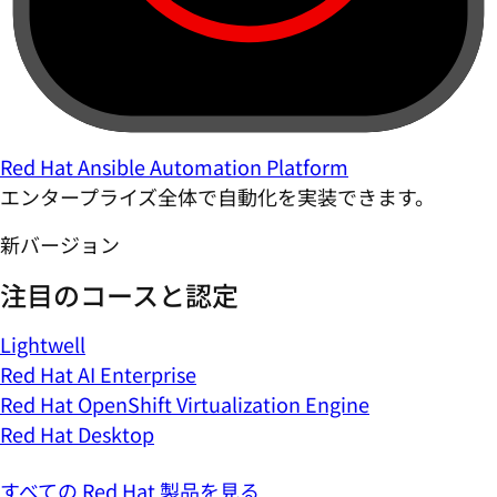
Red Hat Ansible Automation Platform
エンタープライズ全体で自動化を実装できます。
新バージョン
注目のコースと認定
Lightwell
Red Hat AI Enterprise
Red Hat OpenShift Virtualization Engine
Red Hat Desktop
すべての Red Hat 製品を見る