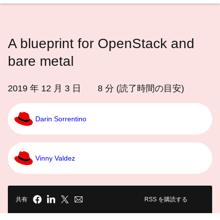
語
を
選
A blueprint for OpenStack and
択
し
bare metal
て
く
2019 年 12 月 3 日
8
分 (読了時間の目安)
だ
さ
Darin Sorrentino
い
Vinny Valdez
共有
RSS を購読する