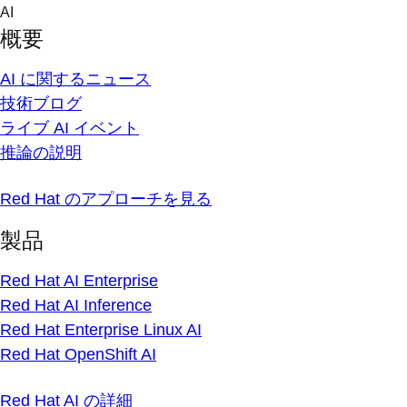
Skip
AI
to
概要
content
AI に関するニュース
技術ブログ
ライブ AI イベント
推論の説明
Red Hat のアプローチを見る
製品
Red Hat AI Enterprise
Red Hat AI Inference
Red Hat Enterprise Linux AI
Red Hat OpenShift AI
Red Hat AI の詳細