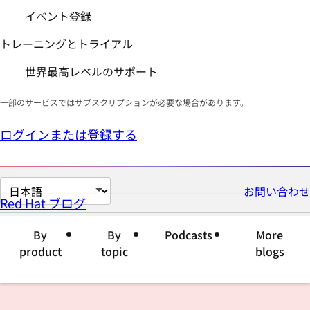
イベント登録
トレーニングとトライアル
世界最高レベルのサポート
一部のサービスではサブスクリプションが必要な場合があります。
ログインまたは登録する
ペ
お問い合わせ
Red Hat ブログ
ー
ジ
By
By
Podcasts
More
の
product
topic
blogs
言
語
を