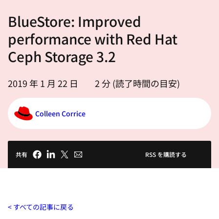
選
BlueStore: Improved
択
し
performance with Red Hat
て
Ceph Storage 3.2
く
だ
2019 年 1 月 22 日
2
分 (読了時間の目安)
さ
い
Colleen Corrice
共有
RSS を購読する
すべての記事に戻る