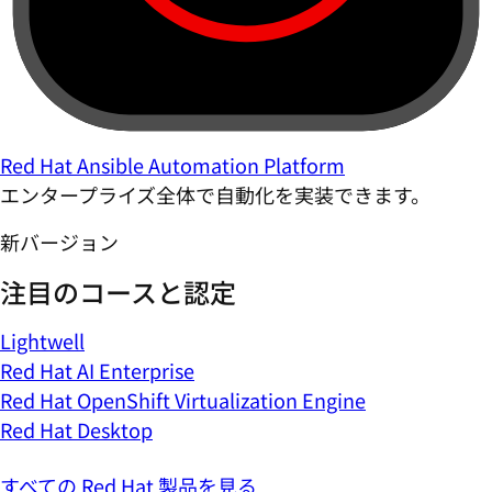
Red Hat Ansible Automation Platform
エンタープライズ全体で自動化を実装できます。
新バージョン
注目のコースと認定
Lightwell
Red Hat AI Enterprise
Red Hat OpenShift Virtualization Engine
Red Hat Desktop
すべての Red Hat 製品を見る