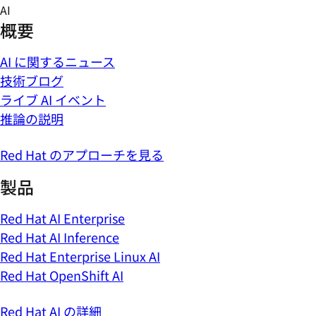
Skip
AI
to
概要
content
AI に関するニュース
技術ブログ
ライブ AI イベント
推論の説明
Red Hat のアプローチを見る
製品
Red Hat AI Enterprise
Red Hat AI Inference
Red Hat Enterprise Linux AI
Red Hat OpenShift AI
Red Hat AI の詳細