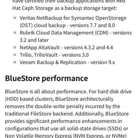
have certified their backup applications with Red
Hat Ceph Storage as a backup storage target:
Veritas NetBackup for Symantec OpenStorage
(OST) cloud backup - versions 7.7 and 8.0
Rubrik Cloud Data Management (CDM) - versions
3.2 and later
NetApp AltaVault - versions 4.3.2 and 4.4
Trilio, TrilioVault - versions 3.0
Veeam Backup & Replication
- version
9.x
BlueStore performance
BlueStore is all about performance. For hard disk drive
(HDD) based clusters, BlueStore architecturally
removes the double-write penalty incurred by the
traditional FileStore backend. Additionally, BlueStore
provides significant performance enhancements in
configurations that use all solid-state drives (SSDs) or
Non Volatile Memory Express (NVM Express, or NVMe)