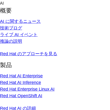
Skip
AI
to
概要
content
AI に関するニュース
技術ブログ
ライブ AI イベント
推論の説明
Red Hat のアプローチを見る
製品
Red Hat AI Enterprise
Red Hat AI Inference
Red Hat Enterprise Linux AI
Red Hat OpenShift AI
Red Hat AI の詳細