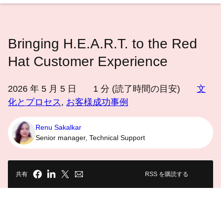
語
を
選
Bringing H.E.A.R.T. to the Red
択
し
Hat Customer Experience
て
く
2026 年 5 月 5 日
1
分 (読了時間の目安)
文
だ
化とプロセス
,
お客様成功事例
さ
い
Renu Sakalkar
Senior manager, Technical Support
共有
RSS を購読する