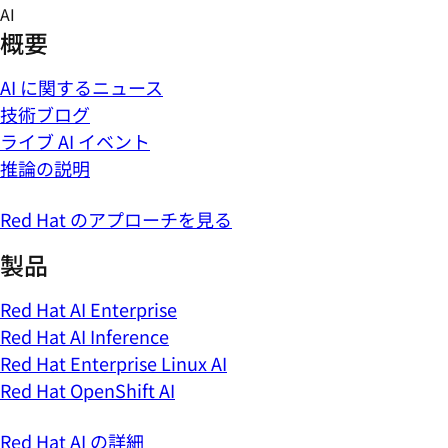
Skip
AI
to
概要
content
AI に関するニュース
技術ブログ
ライブ AI イベント
推論の説明
Red Hat のアプローチを見る
製品
Red Hat AI Enterprise
Red Hat AI Inference
Red Hat Enterprise Linux AI
Red Hat OpenShift AI
Red Hat AI の詳細