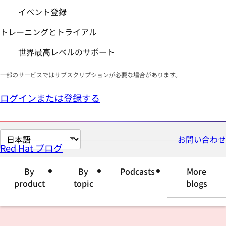
イベント登録
トレーニングとトライアル
世界最高レベルのサポート
一部のサービスではサブスクリプションが必要な場合があります。
ログインまたは登録する
ペ
お問い合わせ
Red Hat ブログ
ー
ジ
By
By
Podcasts
More
の
product
topic
blogs
言
語
を