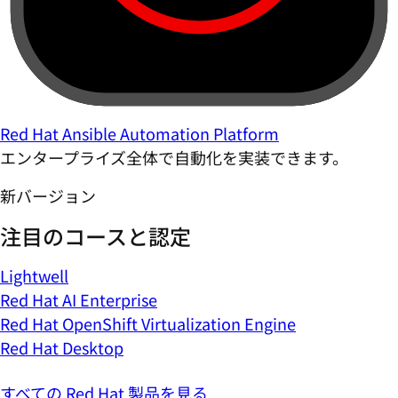
Red Hat Ansible Automation Platform
エンタープライズ全体で自動化を実装できます。
新バージョン
注目のコースと認定
Lightwell
Red Hat AI Enterprise
Red Hat OpenShift Virtualization Engine
Red Hat Desktop
すべての Red Hat 製品を見る