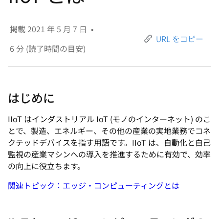
選
択
掲載
2021 年 5 月 7 日
•
し
URL をコピー
て
6
分 (読了時間の目安)
く
だ
さ
はじめに
い
IIoT はインダストリアル IoT (モノのインターネット) のこ
とで、製造、エネルギー、その他の産業の実地業務でコネ
クテッドデバイスを指す用語です。IIoT は、自動化と自己
監視の産業マシンへの導入を推進するために有効で、効率
の向上に役立ちます。
関連トピック：エッジ・コンピューティングとは