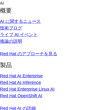
Skip
AI
to
概要
content
AI に関するニュース
技術ブログ
ライブ AI イベント
推論の説明
Red Hat のアプローチを見る
製品
Red Hat AI Enterprise
Red Hat AI Inference
Red Hat Enterprise Linux AI
Red Hat OpenShift AI
Red Hat AI の詳細