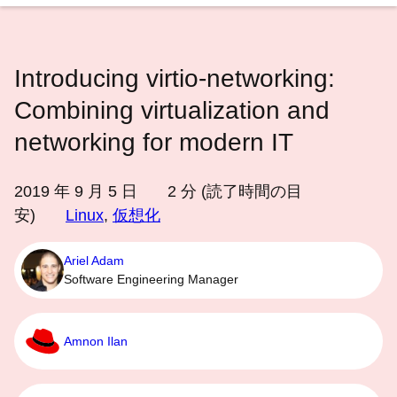
語
を
選
Introducing virtio-networking:
択
し
Combining virtualization and
て
networking for modern IT
く
だ
2019 年 9 月 5 日
2
分 (読了時間の目
さ
安)
Linux
,
仮想化
い
Ariel Adam
Software Engineering Manager
Amnon Ilan