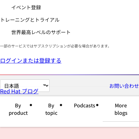
イベント登録
トレーニングとトライアル
世界最高レベルのサポート
一部のサービスではサブスクリプションが必要な場合があります。
ログインまたは登録する
ペ
お問い合わせ
Red Hat ブログ
ー
ジ
By
By
Podcasts
More
の
product
topic
blogs
言
語
を