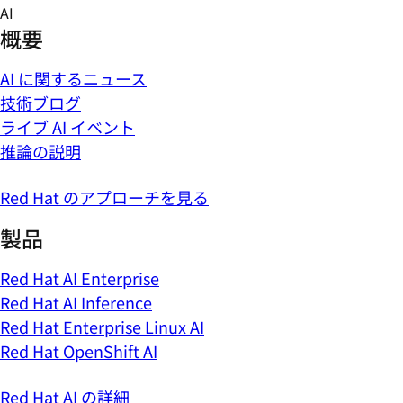
Skip
AI
to
概要
content
AI に関するニュース
技術ブログ
ライブ AI イベント
推論の説明
Red Hat のアプローチを見る
製品
Red Hat AI Enterprise
Red Hat AI Inference
Red Hat Enterprise Linux AI
Red Hat OpenShift AI
Red Hat AI の詳細