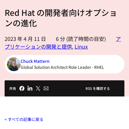
選
Red Hat の開発者向けオプショ
択
し
ンの進化
て
く
2023 年 4 月 11 日
6
分 (読了時間の目安)
ア
だ
プリケーションの開発と提供
,
Linux
さ
い
Chuck Mattern
Global Solution Architect Role Leader - RHEL
共有
RSS を購読する
すべての記事に戻る