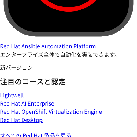
Red Hat Ansible Automation Platform
エンタープライズ全体で自動化を実装できます。
新バージョン
注目のコースと認定
Lightwell
Red Hat AI Enterprise
Red Hat OpenShift Virtualization Engine
Red Hat Desktop
すべての Red Hat 製品を見る