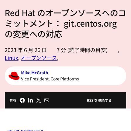
選
Red Hat のオープンソースへのコ
択
し
ミットメント： git.centos.org
て
の変更への対応
く
だ
2023 年 6 月 26 日
7
分 (読了時間の目安)
,
さ
Linux
,
オープンソース
,
い
Mike McGrath
Vice President, Core Platforms
共有
RSS を購読する