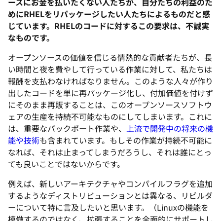
ースにお金を払いたくない人たちか、自分たちの利益のた
めにRHELをリパッケージしたい人たちによるものだと感
じています。RHELのコードに対するこの要求は、不誠実
なものです。
オープンソースの価値を信じる情熱的な貢献者たちが、長
い時間と夜を費やして行っている作業に対して、私たちは
報酬を支払わなければなりません。このような人々が作り
出したコードを単に再パッケージ化し、付加価値を付けず
にそのまま再販することは、このオープンソースソフトウ
ェアの生産を持続不可能なものにしてしまいます。これに
は、重要なバックポート作業や、
上流で開発中の将来の機
能や技術
も含まれています。もしその作業が持続不可能に
なれば、それは止まってしまうだろうし、それは誰にとっ
ても良いことではないからです。
例えば、新しいアーキテクチャやコンパイルフラグを追加
するようなディストリビューションとは異なる、リビルダ
ーについて特に言及したいと思います。（Linuxの機能を
模倣するのではなく、拡張することを全面的にサポートし