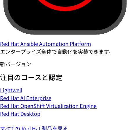
Red Hat Ansible Automation Platform
エンタープライズ全体で自動化を実装できます。
新バージョン
注目のコースと認定
Lightwell
Red Hat AI Enterprise
Red Hat OpenShift Virtualization Engine
Red Hat Desktop
すべての Red Hat 製品を見る