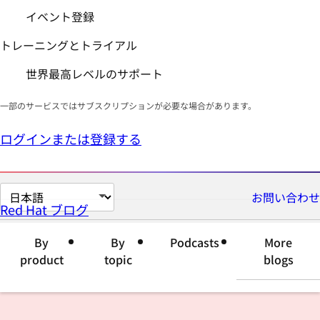
イベント登録
トレーニングとトライアル
世界最高レベルのサポート
一部のサービスではサブスクリプションが必要な場合があります。
ログインまたは登録する
ペ
お問い合わせ
Red Hat ブログ
ー
ジ
By
By
Podcasts
More
の
product
topic
blogs
言
語
を