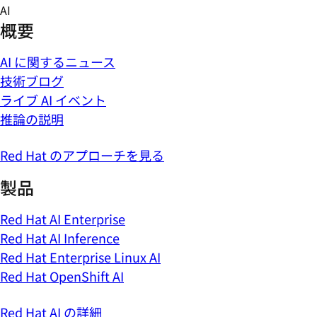
Skip
AI
to
概要
content
AI に関するニュース
技術ブログ
ライブ AI イベント
推論の説明
Red Hat のアプローチを見る
製品
Red Hat AI Enterprise
Red Hat AI Inference
Red Hat Enterprise Linux AI
Red Hat OpenShift AI
Red Hat AI の詳細