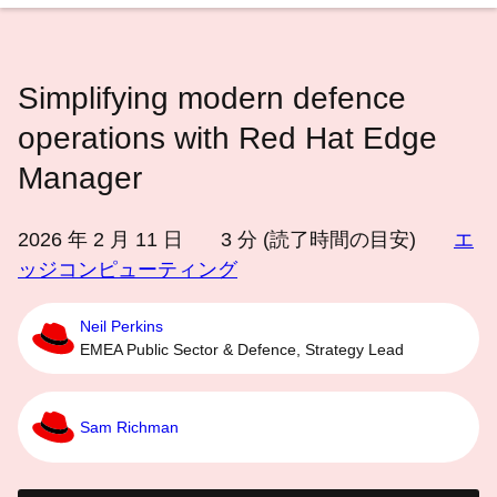
語
を
選
Simplifying modern defence
択
し
operations with Red Hat Edge
て
Manager
く
だ
2026 年 2 月 11 日
3
分 (読了時間の目安)
エ
さ
ッジコンピューティング
い
Neil Perkins
EMEA Public Sector & Defence, Strategy Lead
Sam Richman