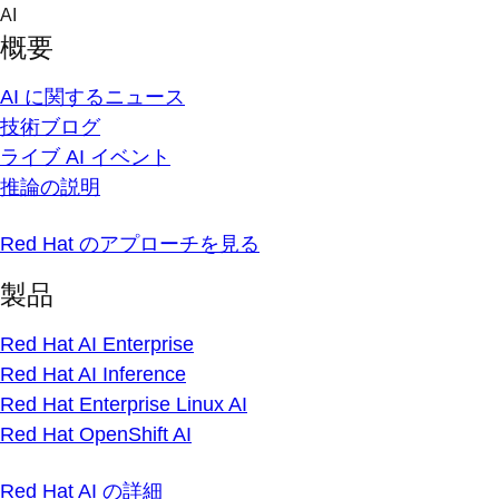
Skip
AI
to
概要
content
AI に関するニュース
技術ブログ
ライブ AI イベント
推論の説明
Red Hat のアプローチを見る
製品
Red Hat AI Enterprise
Red Hat AI Inference
Red Hat Enterprise Linux AI
Red Hat OpenShift AI
Red Hat AI の詳細