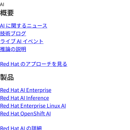
Skip
AI
to
概要
content
AI に関するニュース
技術ブログ
ライブ AI イベント
推論の説明
Red Hat のアプローチを見る
製品
Red Hat AI Enterprise
Red Hat AI Inference
Red Hat Enterprise Linux AI
Red Hat OpenShift AI
Red Hat AI の詳細