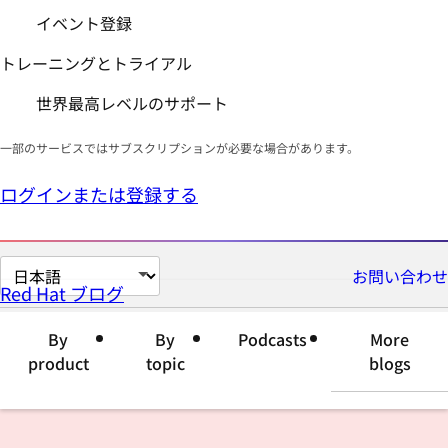
イベント登録
トレーニングとトライアル
世界最高レベルのサポート
一部のサービスではサブスクリプションが必要な場合があります。
ログインまたは登録する
ペ
お問い合わせ
Red Hat ブログ
ー
ジ
By
By
Podcasts
More
の
product
topic
blogs
言
語
を