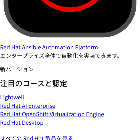
Red Hat Ansible Automation Platform
エンタープライズ全体で自動化を実装できます。
新バージョン
注目のコースと認定
Lightwell
Red Hat AI Enterprise
Red Hat OpenShift Virtualization Engine
Red Hat Desktop
すべての Red Hat 製品を見る