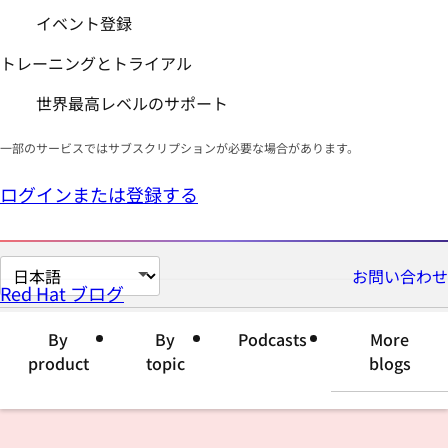
イベント登録
トレーニングとトライアル
世界最高レベルのサポート
一部のサービスではサブスクリプションが必要な場合があります。
ログインまたは登録する
ペ
お問い合わせ
Red Hat ブログ
ー
ジ
By
By
Podcasts
More
の
product
topic
blogs
言
語
を