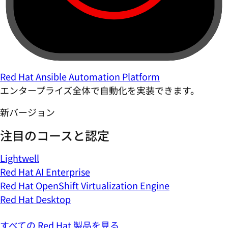
Red Hat Ansible Automation Platform
エンタープライズ全体で自動化を実装できます。
新バージョン
注目のコースと認定
Lightwell
Red Hat AI Enterprise
Red Hat OpenShift Virtualization Engine
Red Hat Desktop
すべての Red Hat 製品を見る