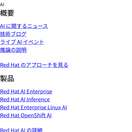
Skip
AI
to
概要
content
AI に関するニュース
技術ブログ
ライブ AI イベント
推論の説明
Red Hat のアプローチを見る
製品
Red Hat AI Enterprise
Red Hat AI Inference
Red Hat Enterprise Linux AI
Red Hat OpenShift AI
Red Hat AI の詳細