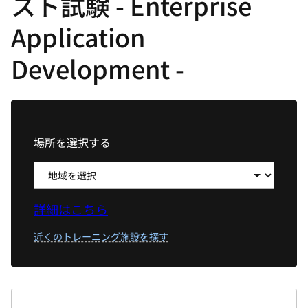
スト試験 - Enterprise
選
択
Application
し
Development -
て
く
だ
さ
い
場所を選択する
詳細はこちら
近くのトレーニング施設を探す