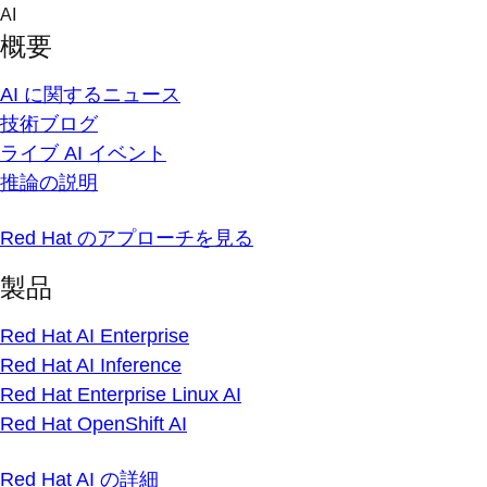
Skip
AI
to
概要
content
AI に関するニュース
技術ブログ
ライブ AI イベント
推論の説明
Red Hat のアプローチを見る
製品
Red Hat AI Enterprise
Red Hat AI Inference
Red Hat Enterprise Linux AI
Red Hat OpenShift AI
Red Hat AI の詳細