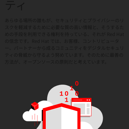
ティ
選
択
し
あらゆる場所の誰もが、セキュリティとプライバシーのリ
て
スクを軽減するために必要な質の高い情報と、そうするた
く
めの手段を利用できる権利を持っている、それが Red Hat
の信念です。Red Hat では、お客様、コントリビュータ
だ
ー、パートナーから成るコミュニティをデジタルセキュリ
さ
ティの脅威から守るよう努めています。そのために最善の
い
方法が、オープンソースの原則だと考えています。