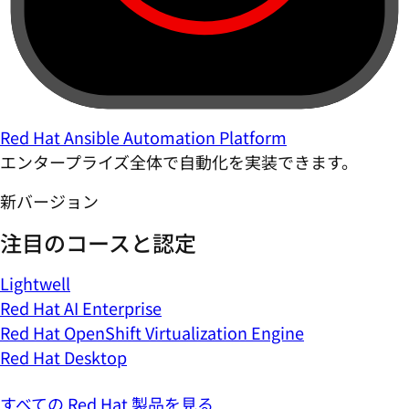
Red Hat Ansible Automation Platform
エンタープライズ全体で自動化を実装できます。
新バージョン
注目のコースと認定
Lightwell
Red Hat AI Enterprise
Red Hat OpenShift Virtualization Engine
Red Hat Desktop
すべての Red Hat 製品を見る