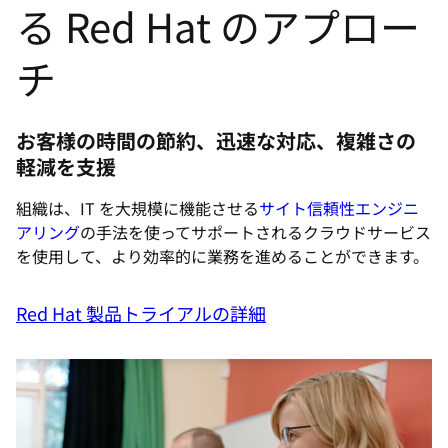
選
る Red Hat のアプロー
択
チ
し
て
く
お客様の時間の節約、迅速な対応、複雑さの
だ
軽減を支援
さ
い
組織は、IT を大規模に機能させる
サイト信頼性エンジニ
アリング
の手法を使ってサポートされるクラウドサービス
を使用して、より効率的に業務を進めることができます。
Red Hat 製品トライアルの詳細