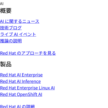
Skip
AI
to
概要
content
AI に関するニュース
技術ブログ
ライブ AI イベント
推論の説明
Red Hat のアプローチを見る
製品
Red Hat AI Enterprise
Red Hat AI Inference
Red Hat Enterprise Linux AI
Red Hat OpenShift AI
Red Hat AI の詳細