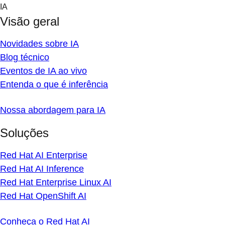
Skip
IA
to
Visão geral
content
Novidades sobre IA
Blog técnico
Eventos de IA ao vivo
Entenda o que é inferência
Nossa abordagem para IA
Soluções
Red Hat AI Enterprise
Red Hat AI Inference
Red Hat Enterprise Linux AI
Red Hat OpenShift AI
Conheça o Red Hat AI