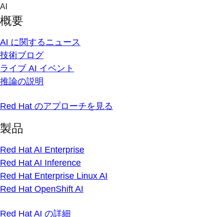
Skip
AI
to
概要
content
AI に関するニュース
技術ブログ
ライブ AI イベント
推論の説明
Red Hat のアプローチを見る
製品
Red Hat AI Enterprise
Red Hat AI Inference
Red Hat Enterprise Linux AI
Red Hat OpenShift AI
Red Hat AI の詳細