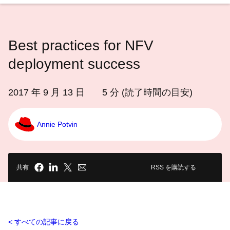
語
を
選
Best practices for NFV
択
し
deployment success
て
く
2017 年 9 月 13 日
5
分 (読了時間の目安)
だ
さ
Annie Potvin
い
共有
RSS を購読する
すべての記事に戻る