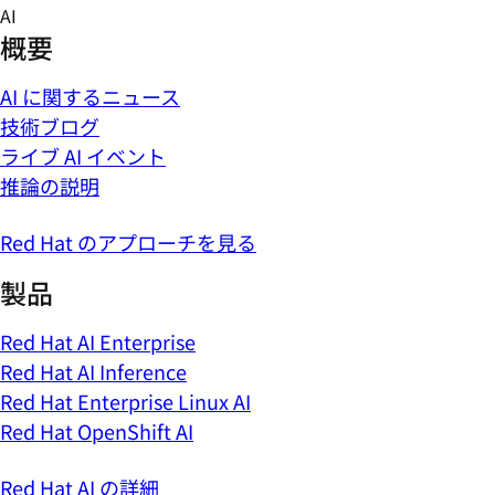
Skip
AI
to
概要
content
AI に関するニュース
技術ブログ
ライブ AI イベント
推論の説明
Red Hat のアプローチを見る
製品
Red Hat AI Enterprise
Red Hat AI Inference
Red Hat Enterprise Linux AI
Red Hat OpenShift AI
Red Hat AI の詳細