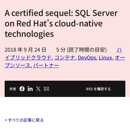
選
A certified sequel: SQL Server
択
し
on Red Hat’s cloud-native
て
technologies
く
だ
2018 年 9 月 24 日
5
分 (読了時間の目安)
ハ
さ
イブリッドクラウド
,
コンテナ
,
DevOps
,
Linux
,
オー
い
プンソース
,
パートナー
共有
RSS を購読する
すべての記事に戻る