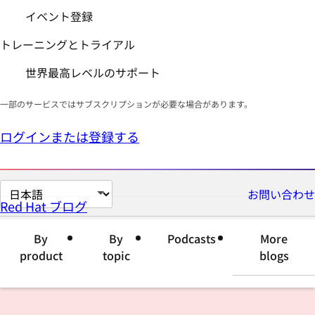
イベント登録
トレーニングとトライアル
世界最高レベルのサポート
一部のサービスではサブスクリプションが必要な場合があります。
ログインまたは登録する
ペ
お問い合わせ
Red Hat ブログ
ー
ジ
By
By
Podcasts
More
の
product
topic
blogs
言
語
を