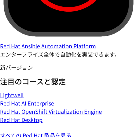
Red Hat Ansible Automation Platform
エンタープライズ全体で自動化を実装できます。
新バージョン
注目のコースと認定
Lightwell
Red Hat AI Enterprise
Red Hat OpenShift Virtualization Engine
Red Hat Desktop
すべての Red Hat 製品を見る