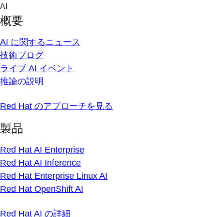
Skip
AI
to
概要
content
AI に関するニュース
技術ブログ
ライブ AI イベント
推論の説明
Red Hat のアプローチを見る
製品
Red Hat AI Enterprise
Red Hat AI Inference
Red Hat Enterprise Linux AI
Red Hat OpenShift AI
Red Hat AI の詳細