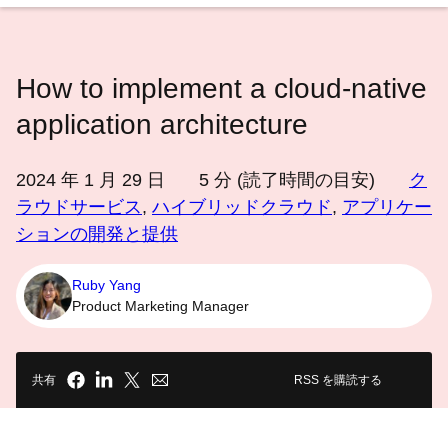
語
を
選
How to implement a cloud-native
択
し
application architecture
て
く
2024 年 1 月 29 日
5
分 (読了時間の目安)
ク
だ
ラウドサービス
,
ハイブリッドクラウド
,
アプリケー
さ
ションの開発と提供
い
Ruby Yang
Product Marketing Manager
共有
RSS を購読する