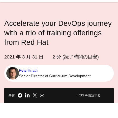
語
を
選
Accelerate your DevOps journey
択
し
with a trio of training offerings
て
from Red Hat
く
だ
2021 年 3 月 31 日
2
分 (読了時間の目安)
さ
い
Pete Hnath
Senior Director of Curriculum Development
共有
RSS を購読する