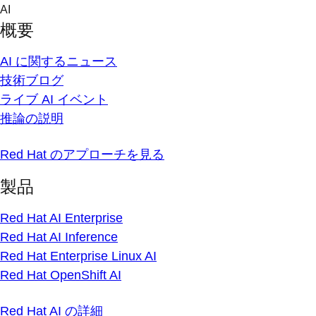
Skip
AI
to
概要
content
AI に関するニュース
技術ブログ
ライブ AI イベント
推論の説明
Red Hat のアプローチを見る
製品
Red Hat AI Enterprise
Red Hat AI Inference
Red Hat Enterprise Linux AI
Red Hat OpenShift AI
Red Hat AI の詳細