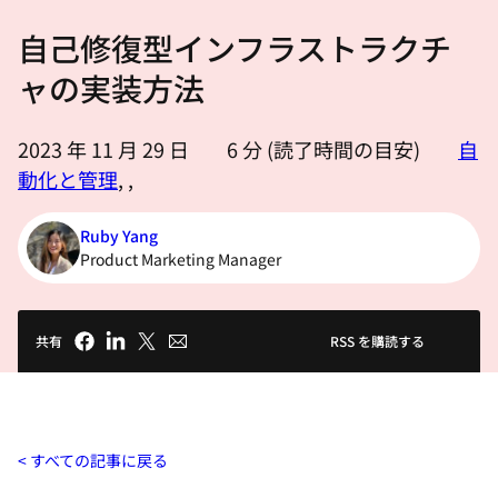
選
自己修復型インフラストラクチ
択
し
ャの実装方法
て
く
2023 年 11 月 29 日
6
分 (読了時間の目安)
自
だ
動化と管理
,
,
さ
い
Ruby Yang
Product Marketing Manager
共有
RSS を購読する
すべての記事に戻る