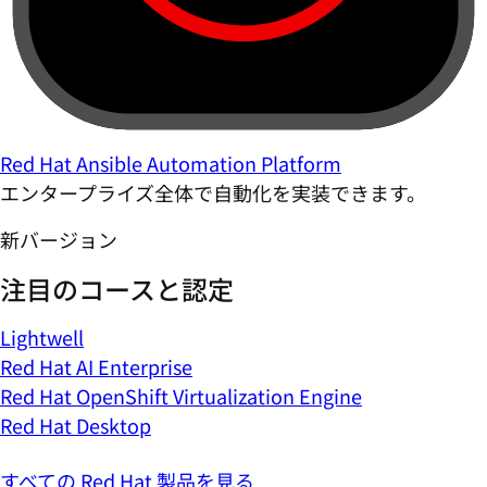
Red Hat Ansible Automation Platform
エンタープライズ全体で自動化を実装できます。
新バージョン
注目のコースと認定
Lightwell
Red Hat AI Enterprise
Red Hat OpenShift Virtualization Engine
Red Hat Desktop
すべての Red Hat 製品を見る