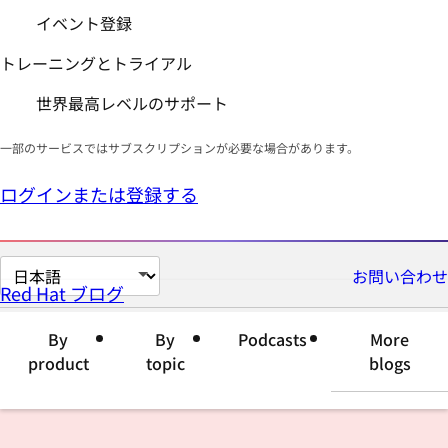
イベント登録
トレーニングとトライアル
世界最高レベルのサポート
一部のサービスではサブスクリプションが必要な場合があります。
ログインまたは登録する
ペ
お問い合わせ
Red Hat ブログ
ー
ジ
By
By
Podcasts
More
の
product
topic
blogs
言
語
を