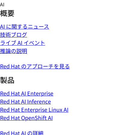
Skip
AI
to
概要
content
AI に関するニュース
技術ブログ
ライブ AI イベント
推論の説明
Red Hat のアプローチを見る
製品
Red Hat AI Enterprise
Red Hat AI Inference
Red Hat Enterprise Linux AI
Red Hat OpenShift AI
Red Hat AI の詳細