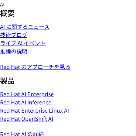
Skip
AI
to
概要
content
AI に関するニュース
技術ブログ
ライブ AI イベント
推論の説明
Red Hat のアプローチを見る
製品
Red Hat AI Enterprise
Red Hat AI Inference
Red Hat Enterprise Linux AI
Red Hat OpenShift AI
Red Hat AI の詳細