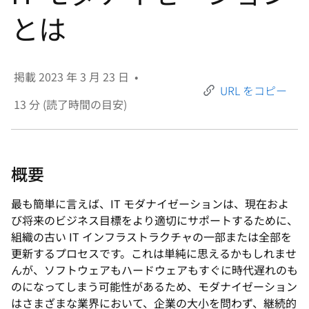
選
とは
択
し
て
掲載
2023 年 3 月 23 日
•
く
URL をコピー
だ
13
分 (読了時間の目安)
さ
い
概要
最も簡単に言えば、IT モダナイゼーションは、現在およ
び将来のビジネス目標をより適切にサポートするために、
組織の古い IT インフラストラクチャの一部または全部を
更新するプロセスです。これは単純に思えるかもしれませ
んが、ソフトウェアもハードウェアもすぐに時代遅れのも
のになってしまう可能性があるため、モダナイゼーション
はさまざまな業界において、企業の大小を問わず、継続的