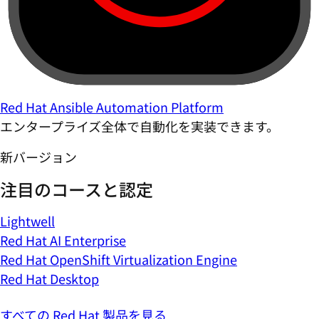
Red Hat Ansible Automation Platform
エンタープライズ全体で自動化を実装できます。
新バージョン
注目のコースと認定
Lightwell
Red Hat AI Enterprise
Red Hat OpenShift Virtualization Engine
Red Hat Desktop
すべての Red Hat 製品を見る