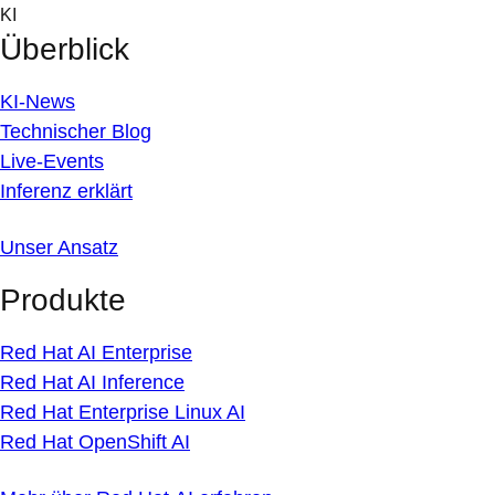
Skip
KI
to
Überblick
content
KI-News
Technischer Blog
Live-Events
Inferenz erklärt
Unser Ansatz
Produkte
Red Hat AI Enterprise
Red Hat AI Inference
Red Hat Enterprise Linux AI
Red Hat OpenShift AI