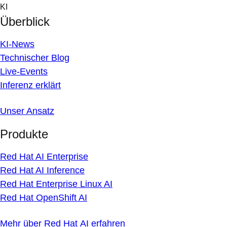
Skip
KI
to
Überblick
content
KI-News
Technischer Blog
Live-Events
Inferenz erklärt
Unser Ansatz
Produkte
Red Hat AI Enterprise
Red Hat AI Inference
Red Hat Enterprise Linux AI
Red Hat OpenShift AI
Mehr über Red Hat AI erfahren