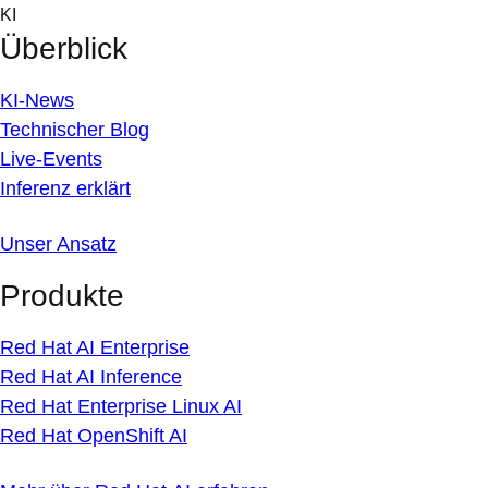
Skip
KI
to
Überblick
content
KI-News
Technischer Blog
Live-Events
Inferenz erklärt
Unser Ansatz
Produkte
Red Hat AI Enterprise
Red Hat AI Inference
Red Hat Enterprise Linux AI
Red Hat OpenShift AI