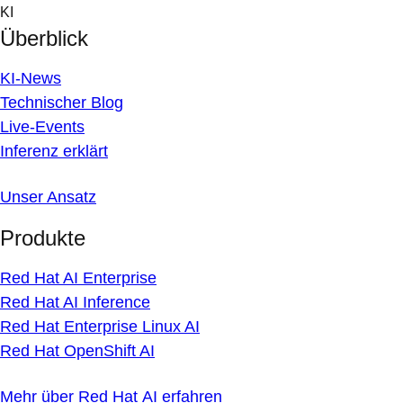
Skip
KI
to
Überblick
content
KI-News
Technischer Blog
Live-Events
Inferenz erklärt
Unser Ansatz
Produkte
Red Hat AI Enterprise
Red Hat AI Inference
Red Hat Enterprise Linux AI
Red Hat OpenShift AI
Mehr über Red Hat AI erfahren