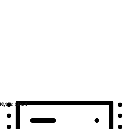
Automatisierung
Automatisierung skalieren und Technologie, Teams und
Umgebungen vereinen.
Use Cases