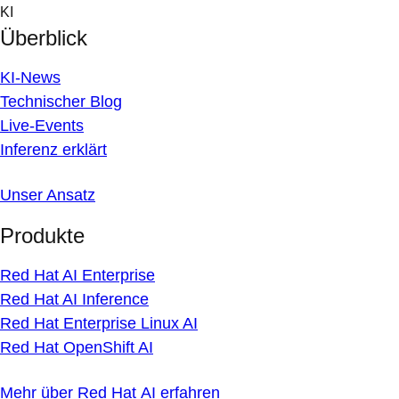
Skip
KI
to
Überblick
content
KI-News
Technischer Blog
Live-Events
Inferenz erklärt
Unser Ansatz
Produkte
Red Hat AI Enterprise
Red Hat AI Inference
Red Hat Enterprise Linux AI
Red Hat OpenShift AI
Mehr über Red Hat AI erfahren