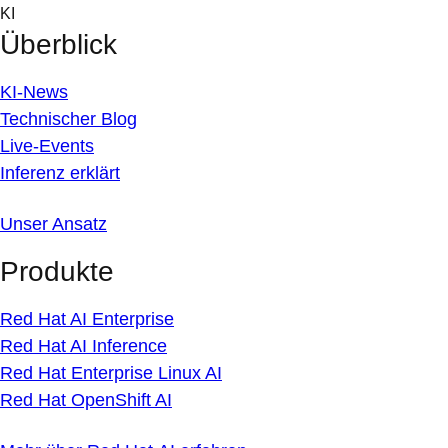
Skip
KI
to
Überblick
content
KI-News
Technischer Blog
Live-Events
Inferenz erklärt
Unser Ansatz
Produkte
Red Hat AI Enterprise
Red Hat AI Inference
Red Hat Enterprise Linux AI
Red Hat OpenShift AI