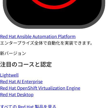
Red Hat Ansible Automation Platform
エンタープライズ全体で自動化を実装できます。
新バージョン
注目のコースと認定
Lightwell
Red Hat AI Enterprise
Red Hat OpenShift Virtualization Engine
Red Hat Desktop
すべての Red Hat 製品を見る