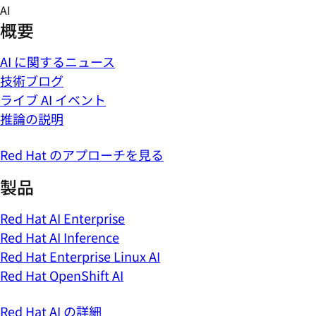
Skip
AI
to
概要
content
AI に関するニュース
技術ブログ
ライブ AI イベント
推論の説明
Red Hat のアプローチを見る
製品
Red Hat AI Enterprise
Red Hat AI Inference
Red Hat Enterprise Linux AI
Red Hat OpenShift AI
Red Hat AI の詳細