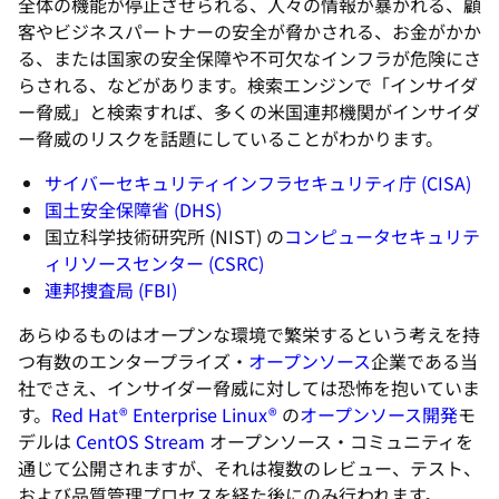
全体の機能が停止させられる、人々の情報が暴かれる、顧
客やビジネスパートナーの安全が脅かされる、お金がかか
る、または国家の安全保障や不可欠なインフラが危険にさ
らされる、などがあります。検索エンジンで「インサイダ
ー脅威」と検索すれば、多くの米国連邦機関がインサイダ
ー脅威のリスクを話題にしていることがわかります。
サイバーセキュリティインフラセキュリティ庁 (CISA)
国土安全保障省 (DHS)
国立科学技術研究所 (NIST) の
コンピュータセキュリテ
ィリソースセンター (CSRC)
連邦捜査局 (FBI)
あらゆるものはオープンな環境で繁栄するという考えを持
つ有数のエンタープライズ・
オープンソース
企業である
当
社
でさえ、インサイダー脅威に対しては恐怖を抱いていま
す。
Red Hat® Enterprise Linux®
の
オープンソース開発
モ
デルは
CentOS Stream
オープンソース・コミュニティを
通じて公開されますが、それは複数のレビュー、テスト、
および品質管理プロセスを経た
後
にのみ行われます。