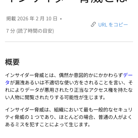
選
択
掲載
2026 年 2 月 10 日
•
し
URL をコピー
て
7
分 (読了時間の目安)
く
だ
さ
概要
い
インサイダー脅威とは、偶然か意図的かにかかわらず
デー
タ
が漏洩あるいは不適切な使い方をされることを言い、そ
れによりデータが悪用されたり正当なアクセス権を持たな
い人物に閲覧されたりする可能性が生じます。
インサイダー脅威は、組織において最も一般的なセキュリ
ティ脅威の 1 つであり、ほとんどの場合、普通の人がよく
あるミスを犯すことによって生じます。