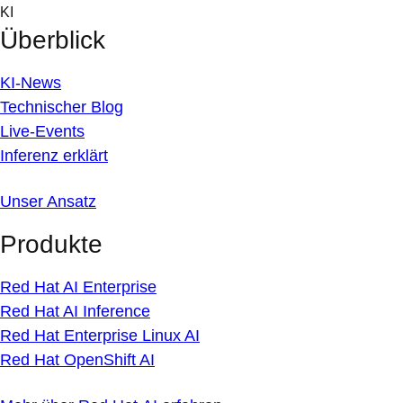
Skip
KI
to
Überblick
content
KI-News
Technischer Blog
Live-Events
Inferenz erklärt
Unser Ansatz
Produkte
Red Hat AI Enterprise
Red Hat AI Inference
Red Hat Enterprise Linux AI
Red Hat OpenShift AI