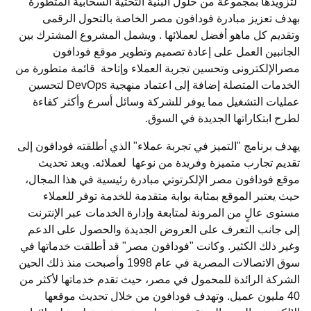
لتزويدها بمجموعة من حلول البنية التحتية السحابية المتطورة
بهدف تعزيز مبادرة فودافون مصر الخاصة بالتحول الرقمى
وتقديم كل ماهو أفضل لعملائها . ويشمل المشروع المشترك بين
الجانبين العمل على إعادة تصميم وتطوير موقع فودافون
مصرالإلكترونى وتحسين تجربة العملاء وإتاحة قائمة متطورة من
الخدمات المتصلة إضافة إلى اعتماد منهجية DevOps لتحسين
عمليات التشغيل مما يوفر للشركة وسائل أسرع وأكثر كفاءة
لطرح ابتكاراتها الجديدة في السوق.
يهدف برنامج "التميز في تجربة عملاء" الذي أطلقته فودافون إلى
تقديم تجارب متميزة وفريدة من نوعها لعملائه. ويعد تحديث
موقع فودافون مصر الإلكرتوتي مبادرة رئيسية في هذا المجال،
حيث يعتبر الموقع بمثابة بوابة متقدمة للخدمة توفر للعملاء
مستوى عالٍ من المرونة لمتابعة وإدارة الخدمات عبر الإنترنت
إلى جانب التعرف على العروض الجديدة والحصول على الدعم
وغير ذلك الكثير. وكانت "فودافون مصر" قد أطلقت خدماتها في
سوق الاتصالات المصرية في عام 1998 وأصبحت منذ ذلك الحين
الشركة الرائدة للمحمول في مصر، حيث تقدم خدماتها لأكثر من
40 مليون عميل. وتهدف فودافون من خلال تحديث موقعها