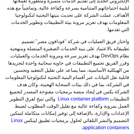
الإلكتروني الجديد إلى تقديم خدمات متميزة ومتطورة لعملائها
لتلبية احتياجاتهم المتنامية بسرعة وكفاءة عالية. وتماشياً مع هذه
الأهداف، عملت الشركة على تحديث بنيتها التحتية لتكنولوجيا
المعلومات بهدف تعزيز مرونة بيئة التطبيقات وتطوير الخدمات
التي تقدمها.
واختار فريق العمليات في شركة "فودافون مصر" تصميم
تطبيقاته بالاعتماد على بنية الخدمات الصغيرة المتصلة ومنهجية
نظام DevOps بهدف تعزيز سرعة ومرونة الخدمات والعمليات.
وقرر الفريق تجميع التطبيقات في حاوية سحابية واحدة لتجريدها
من الهيكلية الأساسية، مما يساعد على تقليل التعقيد وتحسين
قابلية نقل البيانات عبر أقسام البنية التحتية لتكنولوجيا المعلومات
في الشركة، بما في ذلك بيئات السحابة الهجينة. وكان هدف
الشركة يكمن في إيجاد منصة برمجيات مفتوحة المصدر لتجميع
التطبيقات
Linux container platform
والتي تتيح لفرق التطوير
العمل بمرونة وكفاءة عالية مع تقليل الوقت المطلوب لضبط
الإعدادات والإدارة، بالإضافة إلى توفير إمكانات متكاملة لتمكين
التصميم والنشر التلقائي لحلول برمجيات تطبيق لينكس
Linux
.
application containers