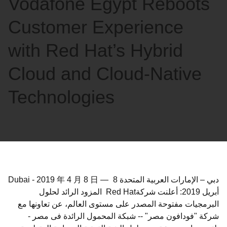
Vodafone Egypt Reboots
語
を
Customer Experience
選
択
with Red Hat’s Hybrid
し
Cloud and Cloud-Native
て
く
Technologies
だ
さ
い
دبي – الإمارات العربية المتحدة 8
—
2019 年 4 月 8 日
-
Dubai
أبريل 2019: أعلنت شركةRed Hat المزود الرائد لحلول
البرمجيات مفتوحة المصدر على مستوى العالم، عن تعاونها مع
شركة "فودافون مصر" -- شبكة المحمول الرائدة فى مصر -