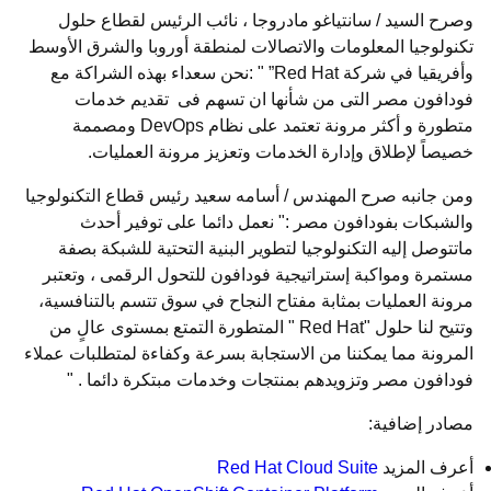
وصرح السيد / سانتياغو مادروجا ، نائب الرئيس لقطاع حلول
تكنولوجيا المعلومات والاتصالات لمنطقة أوروبا والشرق الأوسط
وأفريقيا في شركة Red Hat” " :نحن سعداء بهذه الشراكة مع
فودافون مصر التى من شأنها ان تسهم فى تقديم خدمات
متطورة و أكثر مرونة تعتمد على نظام DevOps ومصممة
خصيصاً لإطلاق وإدارة الخدمات وتعزيز مرونة العمليات.
ومن جانبه صرح المهندس / أسامه سعيد رئيس قطاع التكنولوجيا
والشبكات بفودافون مصر :" نعمل دائما على توفير أحدث
ماتتوصل إليه التكنولوجيا لتطوير البنية التحتية للشبكة بصفة
مستمرة ومواكبة إستراتيجية فودافون للتحول الرقمى ، وتعتبر
مرونة العمليات بمثابة مفتاح النجاح في سوق تتسم بالتنافسية،
وتتيح لنا حلول "Red Hat " المتطورة التمتع بمستوى عالٍ من
المرونة مما يمكننا من الاستجابة بسرعة وكفاءة لمتطلبات عملاء
فودافون مصر وتزويدهم بمنتجات وخدمات مبتكرة دائما . "
مصادر إضافية:
أعرف المزيد
Red Hat Cloud Suite